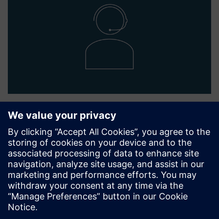
Nodal Officer
Ketan Thaker
corporate-secretariat.in@siemens.com