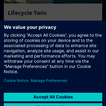
Lifecycle Twin
Criar, manter e visualizar gémeos digitais para
edifícios e infraestruturas com base no Building
Information Modeling (BIM).
Saiba mais