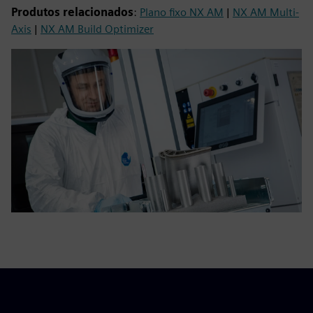
Produtos relacionados
:
Plano fixo NX AM
|
NX AM Multi-
Axis
|
NX AM Build Optimizer