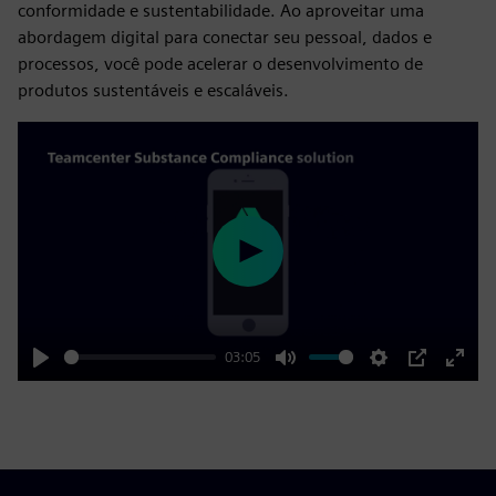
conformidade e sustentabilidade. Ao aproveitar uma
abordagem digital para conectar seu pessoal, dados e
processos, você pode acelerar o desenvolvimento de
produtos sustentáveis e escaláveis.
Play
03:05
Play
Mute
Settings
PIP
Enter
fulls