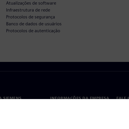
Atualizações de software
Infraestrutura de rede
Protocolos de segurança
Banco de dados de usuários
Protocolos de autenticação
A SIEMENS
INFORMAÇÕES DA EMPRESA
FALE
ós
Empresa
Conta
ça
Relações com investidores
Escri