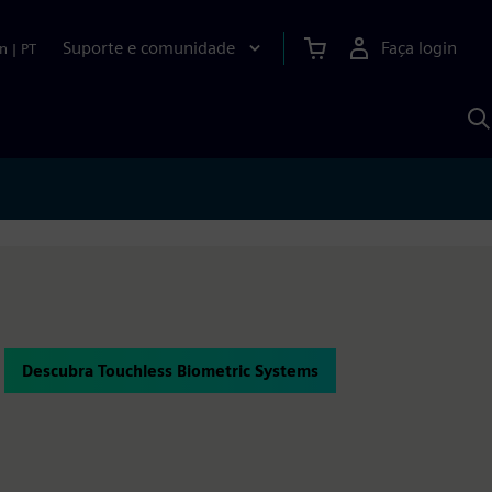
Suporte e comunidade
Faça login
n
|
PT
P
c
S
A
Descubra Touchless Biometric Systems