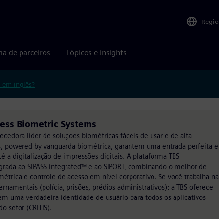
Regio
ma de parceiros
Tópicos e insights
r em inglês?
ess Biometric Systems
cedora líder de soluções biométricas fáceis de usar e de alta
ss, powered by vanguarda biométrica, garantem uma entrada perfeita e
té a digitalização de impressões digitais. A plataforma TBS
ada ao SIPASS integrated™ e ao SIPORT, combinando o melhor de
trica e controle de acesso em nível corporativo. Se você trabalha na
ernamentais (polícia, prisões, prédios administrativos): a TBS oferece
em uma verdadeira identidade de usuário para todos os aplicativos
o setor (CRITIS).