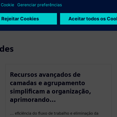
ades
Recursos avançados de
camadas e agrupamento
simplificam a organização,
aprimorando...
... eficiência do fluxo de trabalho e eliminação da