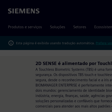
Siemens
Produtos e serviços
Soluções
Setores
Ecossiste
Esta página é exibida usando tradução automática.
Prefere ve
2D SENSE é alimentado por Touchl
A Touchless Biometric Systems (TBS) é uma forne
segurança. Os dispositivos TBS touch e touchle
segura, desde o reconhecimento facial e a íris a
BIOMANAGER ENTERPRISE é perfeitamente integr
dois mundos: gerenciamento de identidade biomé
indústria, energia, finanças, saúde, agências gov
soluções personalizadas e confiáveis que fornec
comerciais para atender aos mais altos padrões d