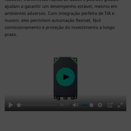
ajudam a garantir um desempenho estável, mesmo em
ambientes adversos. Com integração perfeita de TIA e
nuvem, eles permitem automação flexível, fácil
comissionamento e proteção do investimento a longo
prazo.
Play
00:17
Play
Mute
Settings
PIP
Enter
fulls