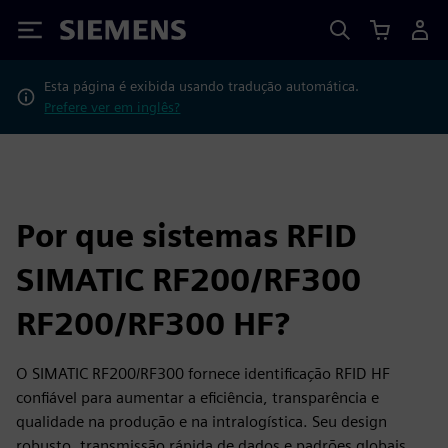
Siemens
Esta página é exibida usando tradução automática.
Prefere ver em inglês?
Por que sistemas RFID
SIMATIC RF200/RF300
RF200/RF300 HF?
O SIMATIC RF200/RF300 fornece identificação RFID HF
confiável para aumentar a eficiência, transparência e
qualidade na produção e na intralogística. Seu design
robusto, transmissão rápida de dados e padrões globais