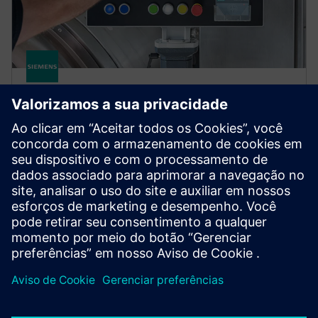
SIMATIC
SIMATIC RF1000
RFID-based access control for machines and
equipment, enabling secure, traceability and user-
friendly authorization to improve process reliability
and efficiency.