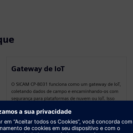
que
Gateway de IoT
O SICAM CP‑8031 funciona como um gateway de IoT,
coletando dados de campo e encaminhando-os com
segurança para plataformas de nuvem ou IoT. Isso
permite monitoramento, análise e integração
eficientes de ativos distribuídos sem hardware
adicional.