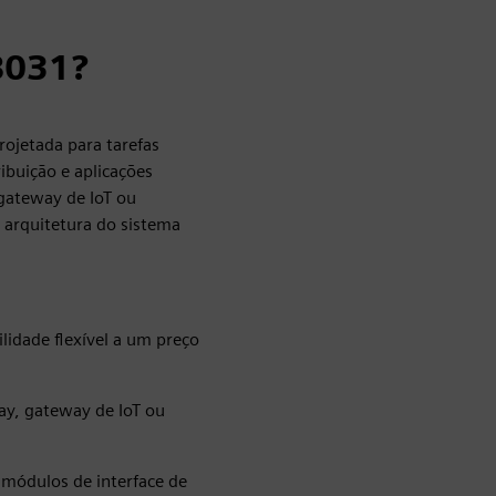
8031?
ojetada para tarefas
buição e aplicações
gateway de IoT ou
 arquitetura do sistema
idade flexível a um preço
ay, gateway de IoT ou
 módulos de interface de