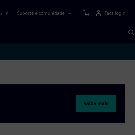
Suporte e comunidade
Faça login
n
|
PT
P
c
S
A
Saiba mais