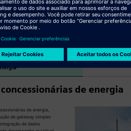
nergia
oncessionárias de energia
essionárias de energia,
lução de gateway simples
integração de dados
ando desempenho escalável,