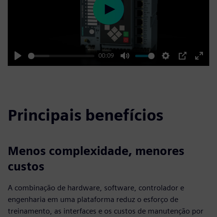
Play
00:09
Play
Mute
Settings
PIP
Enter
fulls
Principais benefícios
Menos complexidade, menores
custos
A combinação de hardware, software, controlador e
engenharia em uma plataforma reduz o esforço de
treinamento, as interfaces e os custos de manutenção por