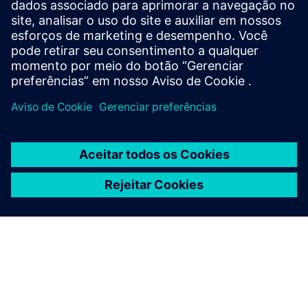
comuns do Rapidminer
Monarch Server?