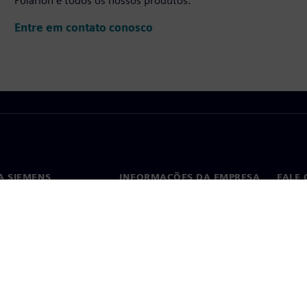
Polarion e todos os nossos produtos.
Entre em contato conosco
A SIEMENS
INFORMAÇÕES DA EMPRESA
FALE
ós
Empresa
Conta
ça
Relações com investidores
Escri
s e imprensa
Estratégia