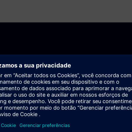
olarion QA facilita a colaboraçã
es.
e