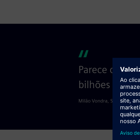
Parece que o P
bilhões de vez
Milão Vondra, Suíte NetSuit