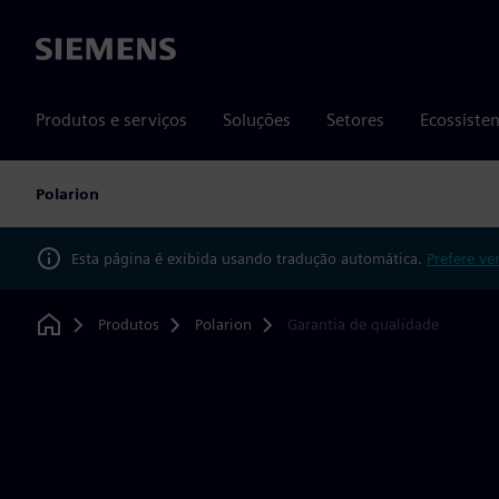
Siemens
Produtos e serviços
Soluções
Setores
Ecossiste
Polarion
Esta página é exibida usando tradução automática.
Prefere ve
Produtos
Polarion
Garantia de qualidade
Home