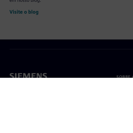
em nosso blog.
Visite o blog
SOBRE 
Sobre n
Lideran
Notícia