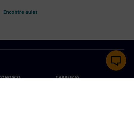
Encontre aulas
 CONOSCO
CARREIRAS
to
Empregos e carreiras
tórios no mundo todo
Vagas disponíveis