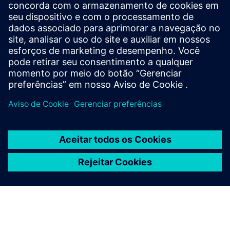
Alemanha e EUA
s
l
A iThera Medical usa o Polarion ALM para reduzir o
l
tempo de colocação no mercado em 40 por cento para
s
equipamentos de imagem optoacústica
c
r
e
e
n