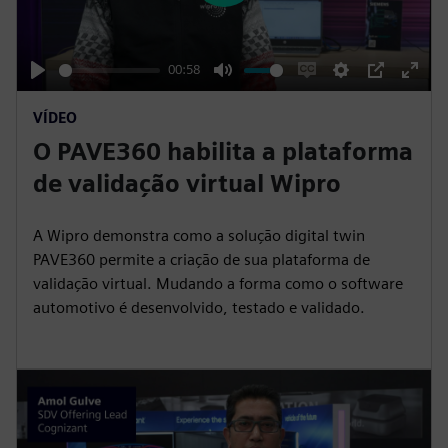
l
a
y
00:58
P
M
E
S
P
E
VÍDEO
l
u
n
e
I
n
O PAVE360 habilita a plataforma
a
t
a
t
P
t
y
e
b
t
e
de validação virtual Wipro
l
i
r
e
n
f
A Wipro demonstra como a solução digital twin
c
g
u
PAVE360 permite a criação de sua plataforma de
a
s
l
validação virtual. Mudando a forma como o software
automotivo é desenvolvido, testado e validado.
p
l
t
s
i
c
o
r
n
e
s
e