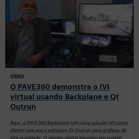
o
r
n
e
s
e
n
VÍDEO
O PAVE360 demonstra o IVI
virtual usando Backplane e Qt
Outrun
Aqui, o PAVE360 Backplane tem uma solução IVI como
cliente que usa o software Qt Outrun para gráficos de
alta qualidade. O gêmeo digital baseado em nuvem