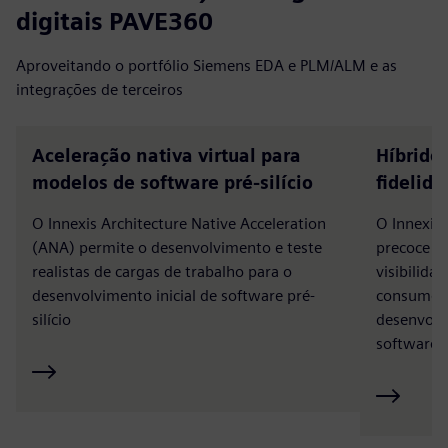
digitais PAVE360
Aproveitando o portfólio Siemens EDA e PLM/ALM e as
integrações de terceiros
Aceleração nativa virtual para
Híbrido
modelos de software pré-silício
fidelid
O Innexis Architecture Native Acceleration
O Innexis 
(ANA) permite o desenvolvimento e teste
precoce d
realistas de cargas de trabalho para o
visibilid
desenvolvimento inicial de software pré-
consumo d
silício
desenvolv
software