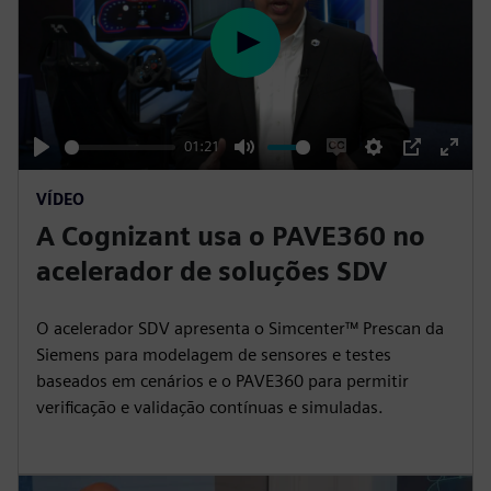
n
P
l
a
y
01:21
P
M
E
S
P
E
VÍDEO
l
u
n
e
I
n
A Cognizant usa o PAVE360 no
a
t
a
t
P
t
y
e
b
t
e
acelerador de soluções SDV
l
i
r
e
n
f
O acelerador SDV apresenta o Simcenter™ Prescan da
c
g
u
Siemens para modelagem de sensores e testes
a
s
l
baseados em cenários e o PAVE360 para permitir
verificação e validação contínuas e simuladas.
p
l
t
s
i
c