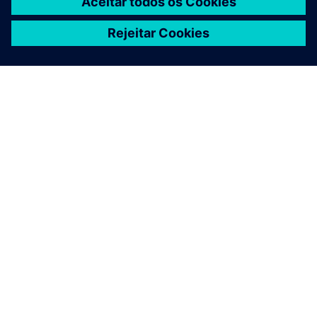
confiança no desenvolvimento pré-silício para IA no
setor automotivo”? Conduzindo a uma prova de
conceito, para um conjunto de pontos de referência
comuns para os OEMs avaliarem o impacto dos
sistemas de IA na demanda de computação.
Siemens lidera o grupo de