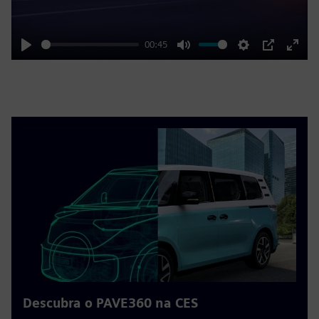
00:45
Play
Mute
Settings
PIP
Enter
fulls
Descubra o PAVE360 na CES