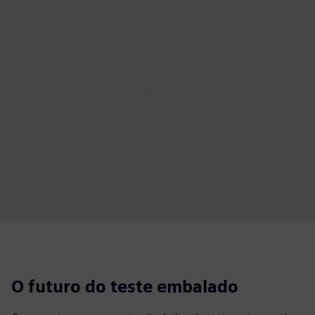
Play
04:02
Play
Mute
Settings
PIP
Enter
fulls
O futuro do teste embalado