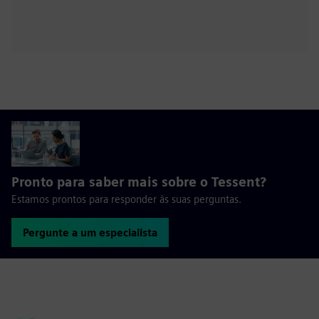
-03:48
Play
Mute
Enable
Settings
PIP
Enter
captions
fulls
Pronto para saber mais sobre o Tessent?
Estamos prontos para responder às suas perguntas.
Pergunte a um especialista