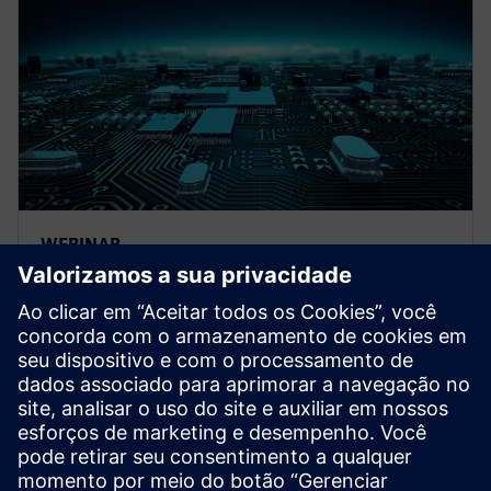
WEBINAR
Future proof test delivery for
Complex SoCs
Learn how the Tessent Streaming Scan Network bus-
based packetized test delivery technology optimizes
your test time and test data volume.