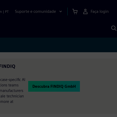
Suporte e comunidade
Faça login
n
|
PT
P
c
S
A
 FINDIQ
case-specific AI
tions teams
Descubra FINDIQ GmbH
 manufacturers
cale technician
 more at