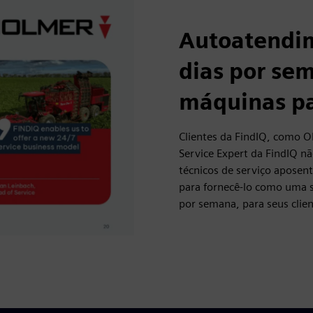
Autoatendim
dias por se
máquinas p
Clientes da FindIQ, como O
Service Expert da FindIQ n
técnicos de serviço aposen
para fornecê-lo como uma s
por semana, para seus clie