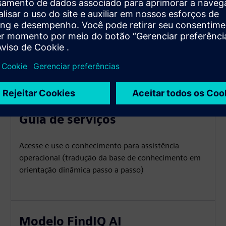
u até mesmo com clientes finais
ades
Guia de serviços
Acesse e use o conhecimento para assistência
operacional (tradução da base de conhecimento em
orientação dinâmica passo a passo)
Modelo FindIQ AI