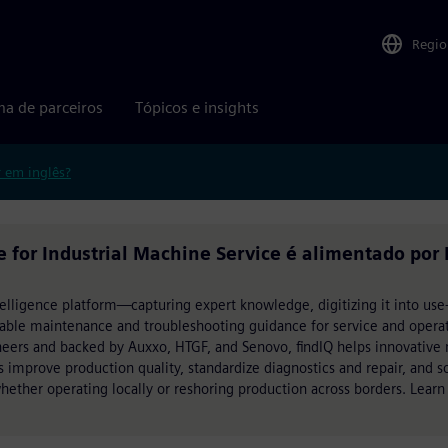
Regio
ma de parceiros
Tópicos e insights
r em inglês?
or Industrial Machine Service é alimentado por
ntelligence platform—capturing expert knowledge, digitizing it into use-
atable maintenance and troubleshooting guidance for service and opera
eers and backed by Auxxo, HTGF, and Senovo, findIQ helps innovative
ns improve production quality, standardize diagnostics and repair, and s
whether operating locally or reshoring production across borders. Learn