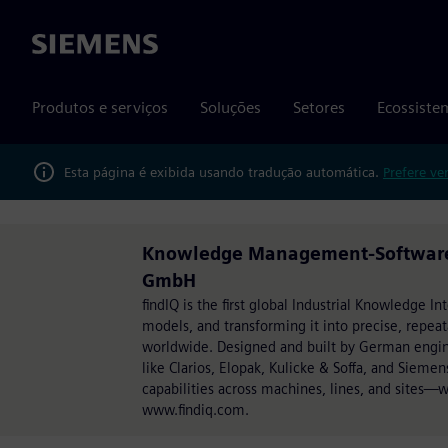
Siemens
Produtos e serviços
Soluções
Setores
Ecossiste
Esta página é exibida usando tradução automática.
Prefere ve
Knowledge Management-Software f
GmbH
findIQ is the first global Industrial Knowledge I
models, and transforming it into precise, repe
worldwide. Designed and built by German engin
like Clarios, Elopak, Kulicke & Soffa, and Sieme
capabilities across machines, lines, and sites—
www.findiq.com.