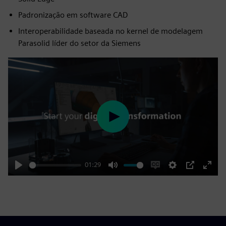
Padronização em software CAD
Interoperabilidade baseada no kernel de modelagem
Parasolid líder do setor da Siemens
Play
01:29
Play
Mute
Enable
Settings
PIP
Enter
captions
fulls