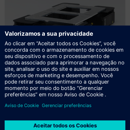
HISTÓRIA DO CLIENTE
Reinventando a roda com robôs
para o chão de fábrica
Empresa:
Wheel.Me
Setor:
Eletrônica e semicondutores
Produto:
Genius 2
Tamanho:
Small
Localização:
Oslo, Noruega