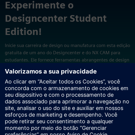
Experimente o
Designcenter Student
Edition!
Inicie sua carreira de design ou manufatura com esta edição
gratuita de um ano do Designcenter e do NX CAM para
estudantes. Ele fornece ferramentas abrangentes de design
3D, incluindo modelagem de estrutura de arame,
superfície, sólida e síncrona, bem como um conjunto
completo de ferramentas de programação CAM.
Experimente agora