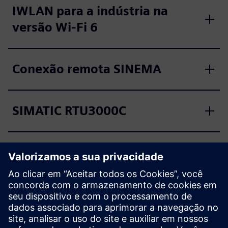
IWLAN para a indústria na
versão Wi-Fi 6
Conexão remota SINEMA
SIMATIC RTU3000C
SIMATIC RF600
SIMATIC RF1000