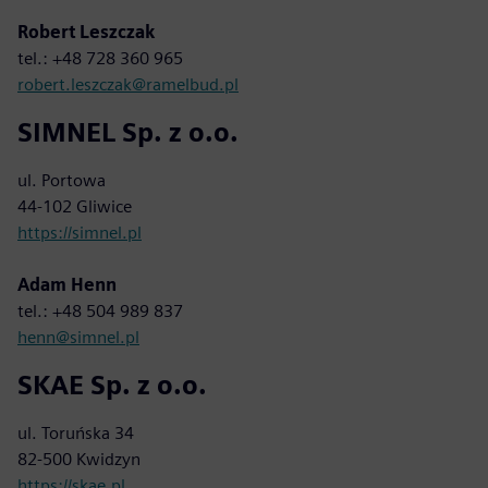
Robert Leszczak
tel.: +48 728 360 965
robert.leszczak@ramelbud.pl
SIMNEL Sp. z o.o.
ul. Portowa
44-102 Gliwice
https://simnel.pl
Adam Henn
tel.: +48 504 989 837
henn@simnel.pl
SKAE Sp. z o.o.
ul. Toruńska 34
82-500 Kwidzyn
https://skae.pl