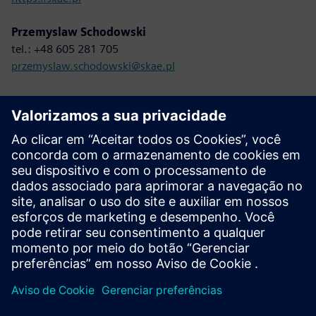
Przemyslaw Schodowski
tel.: +48 605 281 705
przemyslaw.schodowski@skae.pl
Entre em contato conosco