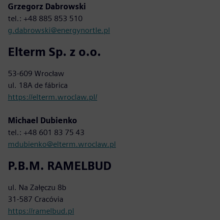
Grzegorz Dabrowski
tel.: +48 885 853 510
g.dabrowski@energynortle.pl
Elterm Sp. z o.o.
53-609 Wrocław
ul. 18A de fábrica
https://elterm.wroclaw.pl/
Michael Dubienko
tel.: +48 601 83 75 43
mdubienko@elterm.wroclaw.pl
P.B.M. RAMELBUD
ul. Na Załęczu 8b
31-587 Cracóvia
https://ramelbud.pl