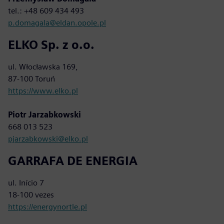
tel.: +48 609 434 493
p.domagala@eldan.opole.pl
ELKO Sp. z o.o.
ul. Włocławska 169,
87-100 Toruń
https://www.elko.pl
Piotr Jarzabkowski
668 013 523
pjarzabkowski@elko.pl
GARRAFA DE ENERGIA
ul. Início 7
18-100 vezes
https://energynortle.pl