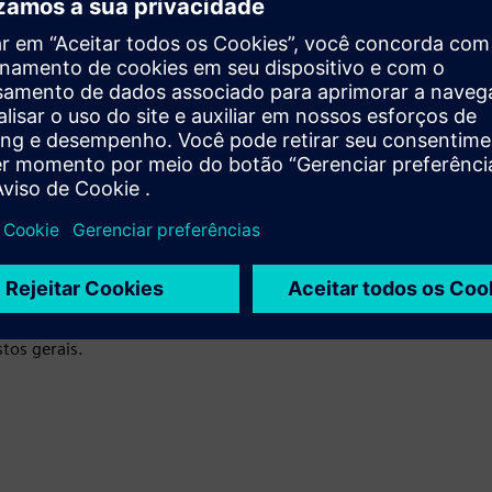
o completo projetado para atender às suas demandas
ssários. A Siemens fornece soluções flexíveis e
de energia e oferece suporte abrangente com base no
plexos, incluindo consultoria, planejamento e treinamento,
iente, com uma longa tradição de lidar com sucesso com
temas de energia descentralizados.
ida da integração.
stos gerais.