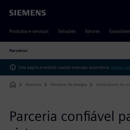
Siemens
Produtos e serviços
Soluções
Setores
Ecossiste
Parceiros
Esta página é exibida usando tradução automática.
Prefere ve
Parceiros
Parceiros de energia
Integradores de si
Home
Parceria confiável p