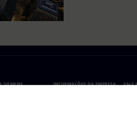
A SIEMENS
INFORMAÇÕES DA EMPRESA
FALE
ós
Empresa
Conta
ça
Relações com investidores
Escri
s e imprensa
Estratégia