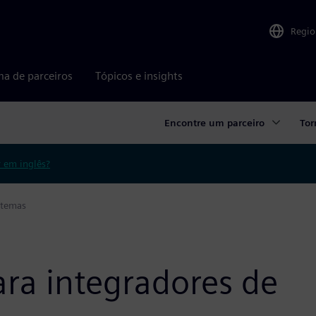
Regio
ma de parceiros
Tópicos e insights
Encontre um parceiro
Tor
r em inglês?
stemas
ara integradores de