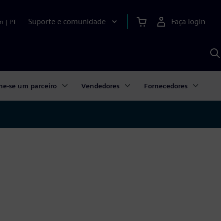
Suporte e comunidade
Faça login
n
|
PT
P
c
S
A
ne-se um parceiro
Vendedores
Fornecedores