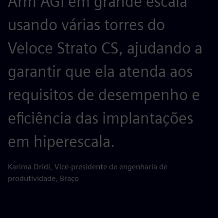
Arm AGI em grande escala
f
usando várias torres do
c
Veloce Strato CS, ajudando a
u
garantir que ela atenda aos
e
requisitos de desempenho e
i
eficiência das implantações
G
em hiperescala.
n
p
Karima Dridi, Vice-presidente de engenharia de
produtividade, Braço
e
c