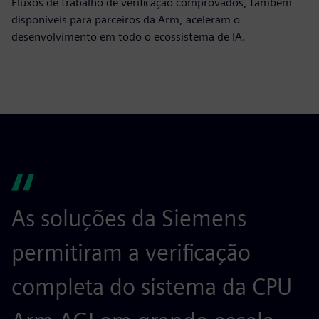
Fluxos de trabalho de verificação comprovados, também
disponíveis para parceiros da Arm, aceleram o
desenvolvimento em todo o ecossistema de IA.
As soluções da Siemens
O
permitiram a verificação
a
completa do sistema da CPU
b