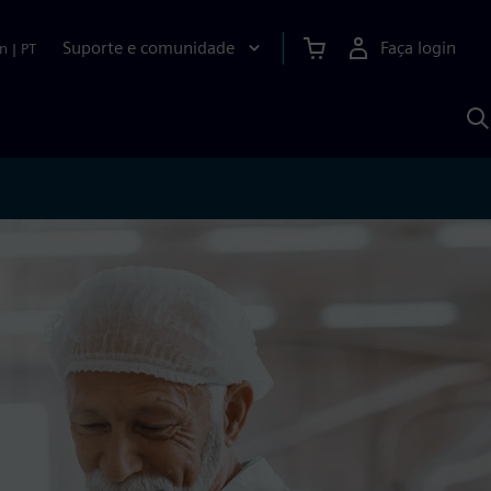
Suporte e comunidade
Faça login
n
|
PT
P
c
S
A