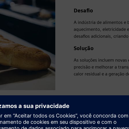
Desafio
A indústria de alimentos e
aquecimento, eletricidade 
desafios adicionais, criando
Solução
As soluções incluem novas 
precisão e melhorar a tran
calor residual e a geração 
rgética