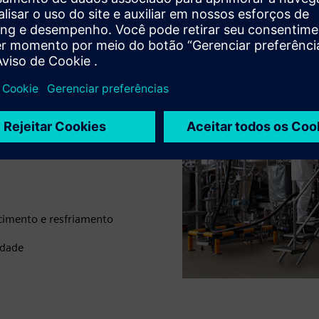
nteligentes de eficiência
idual, gerar calor no
ões podem ajudá-lo a:
cimento e resfriamento
idade