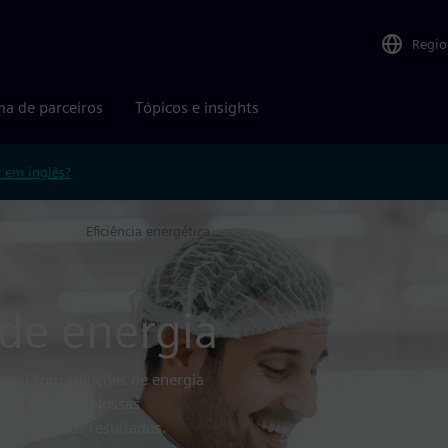
Regio
ma de parceiros
Tópicos e insights
r em inglês?
e bebidas
Eficiência energética
de energia
onal com soluções de energia
os e bebidas. Nossas
mizarão seus resultados.