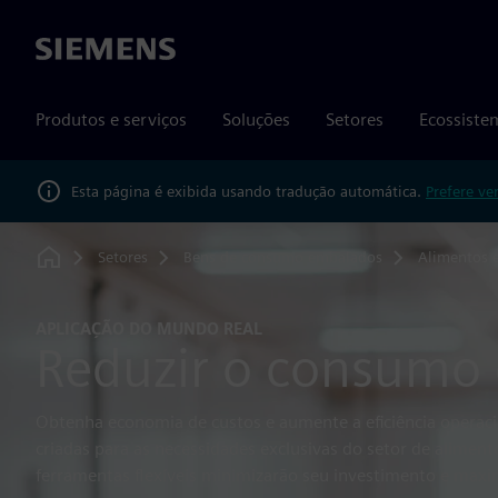
Siemens
Produtos e serviços
Soluções
Setores
Ecossiste
Esta página é exibida usando tradução automática.
Prefere ve
Setores
Bens de consumo embalados
Alimentos 
Home
APLICAÇÃO DO MUNDO REAL
Reduzir o consumo 
Obtenha economia de custos e aumente a eficiência operaci
criadas para as necessidades exclusivas do setor de aliment
ferramentas flexíveis minimizarão seu investimento e maxi