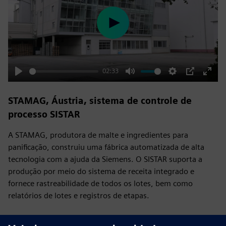
Play
02:33
Play
Mute
Settings
PIP
Enter
fulls
STAMAG, Áustria, sistema de controle de
processo SISTAR
A STAMAG, produtora de malte e ingredientes para
panificação, construiu uma fábrica automatizada de alta
tecnologia com a ajuda da Siemens. O SISTAR suporta a
produção por meio do sistema de receita integrado e
fornece rastreabilidade de todos os lotes, bem como
relatórios de lotes e registros de etapas.