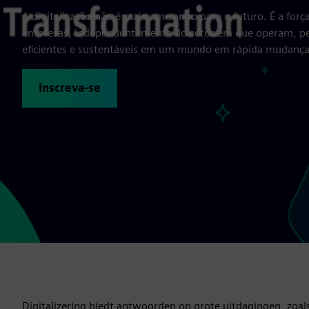
A digitalização não é mais um sonho para o futuro. É a forç
empresas, independentemente do setor em que operam, p
eficientes e sustentáveis em um mundo em rápida mudança
Inscreva-se
Digitalizering biedt antwoorden op grote uitdagingen, zoals