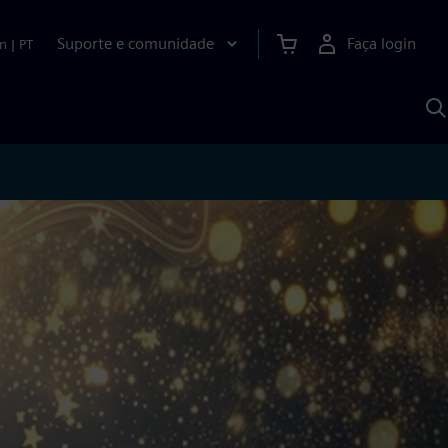
Suporte e comunidade
Faça login
n
|
PT
P
c
S
A