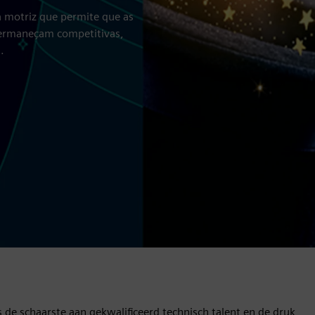
a motriz que permite que as
ermaneçam competitivas,
.
 de schaarste aan gekwalificeerd technisch talent en de druk