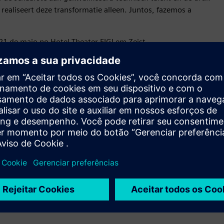
realiseert deze transformatie alleen. Juntos, fazemos a
21 de maio no Hotel Theater FIGI em Zeist.
pacto infinito.
entos anteriores. Guiados por nossa missão — “tecnologia
mo a inovação digital cria valor para a indústria,
os e usuários finais. Esperamos 700 participantes. Como
senvolvimentos, ferramentas práticas para promover seus
 as experiências de outras pessoas. Dessa forma, o Transform
ital.