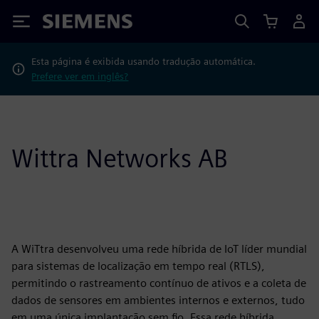
Siemens
Esta página é exibida usando tradução automática.
Prefere ver em inglês?
Wittra Networks AB
A WiTtra desenvolveu uma rede híbrida de IoT líder mundial
para sistemas de localização em tempo real (RTLS),
permitindo o rastreamento contínuo de ativos e a coleta de
dados de sensores em ambientes internos e externos, tudo
em uma única implantação sem fio. Essa rede híbrida