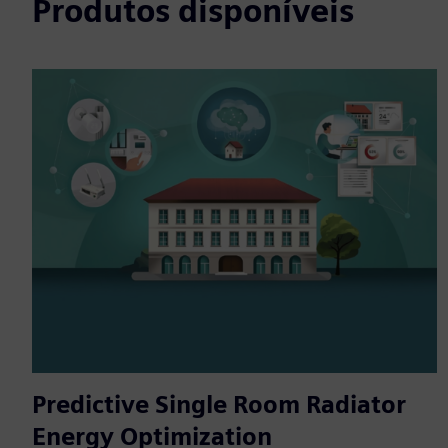
Produtos disponíveis
Predictive Single Room Radiator
Energy Optimization