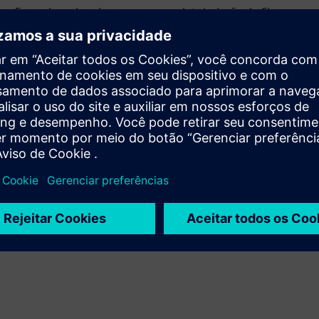
Expande ou baseia-se em um produto/solução do Siemens
Xcelerator ao criar um novo produto, ou cria uma nova
solução para o cliente via integração do produto Siemens
Xcelerator com produto próprio
Sell
Revenda ou faça venda conjunta de software e de
hardware habilitado digitalmente baseado no Siemens
Xcelerator
Service
Fornece um serviço para um produto/solução do Siemens
Xcelerator que ajuda o cliente a implementá-lo, integrá-
lo, operá-lo ou mantê-lo