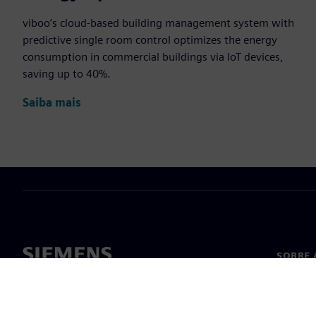
viboo’s cloud-based building management system with
predictive single room control optimizes the energy
consumption in commercial buildings via IoT devices,
saving up to 40%.
Saiba mais
SOBRE 
Sobre n
Lideran