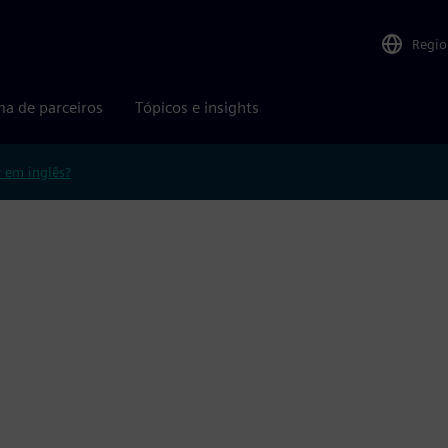
Regio
ma de parceiros
Tópicos e insights
r em inglês?