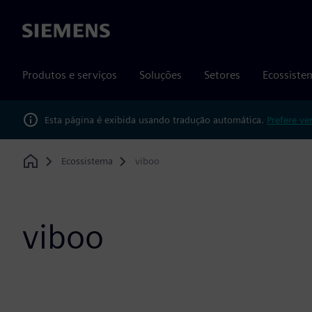
Siemens
Produtos e serviços
Soluções
Setores
Ecossiste
Esta página é exibida usando tradução automática.
Prefere ve
Ecossistema
viboo
Home
viboo