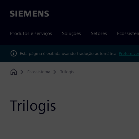
Siemens
Produtos e serviços
Soluções
Setores
Ecossiste
Esta página é exibida usando tradução automática.
Prefere ve
Ecossistema
Trilogis
Home
Trilogis