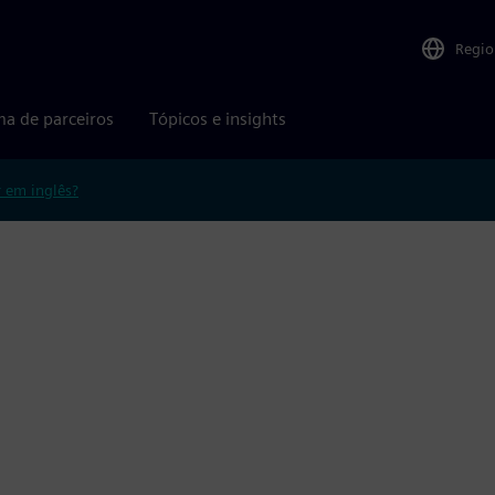
Regio
ma de parceiros
Tópicos e insights
r em inglês?