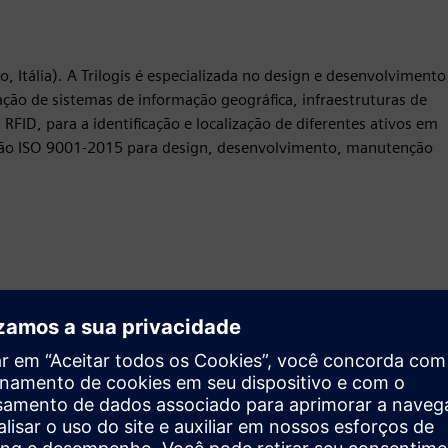
, Itália). A Trilogis é especializada no design e desenvolvimento
ação de sistemas de informação geográfica, infraestruturas de
 RFID, para a identificação e localização de diferentes ativos em
ficação ISO 9001-2015 para design, desenvolvimento, manutenção
Movimento
Build
Expande ou baseia-se em um produto/solução do Siemens
Xcelerator ao criar um novo produto, ou cria uma nova
solução para o cliente via integração do produto Siemens