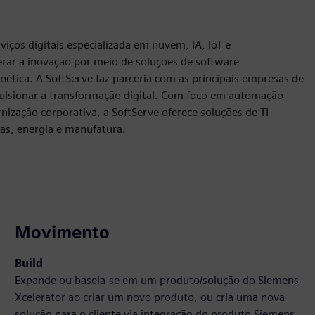
viços digitais especializada em nuvem, IA, IoT e
erar a inovação por meio de soluções de software
nética. A SoftServe faz parceria com as principais empresas de
ulsionar a transformação digital. Com foco em automação
ização corporativa, a SoftServe oferece soluções de TI
ças, energia e manufatura.
Movimento
Build
Expande ou baseia-se em um produto/solução do Siemens
Xcelerator ao criar um novo produto, ou cria uma nova
solução para o cliente via integração do produto Siemens