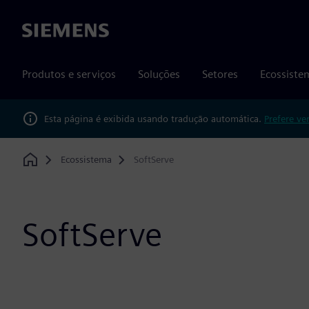
Siemens
Produtos e serviços
Soluções
Setores
Ecossiste
Esta página é exibida usando tradução automática.
Prefere ve
Ecossistema
SoftServe
Home
SoftServe