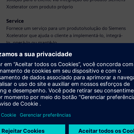
Xcelerator com produto próprio
Service
Fornece um serviço para um produto/solução do Siemens
Xcelerator que ajuda o cliente a implementá-lo, integrá-
lo, operá-lo ou mantê-lo