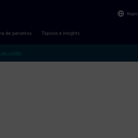
Regio
ma de parceiros
Tópicos e insights
r em inglês?