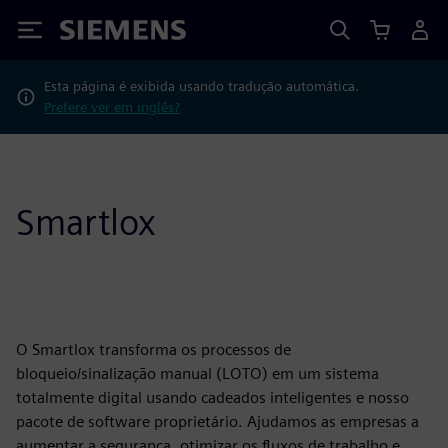
Siemens
Esta página é exibida usando tradução automática.
Prefere ver em inglês?
Smartlox
O Smartlox transforma os processos de
bloqueio/sinalização manual (LOTO) em um sistema
totalmente digital usando cadeados inteligentes e nosso
pacote de software proprietário. Ajudamos as empresas a
aumentar a segurança, otimizar os fluxos de trabalho e