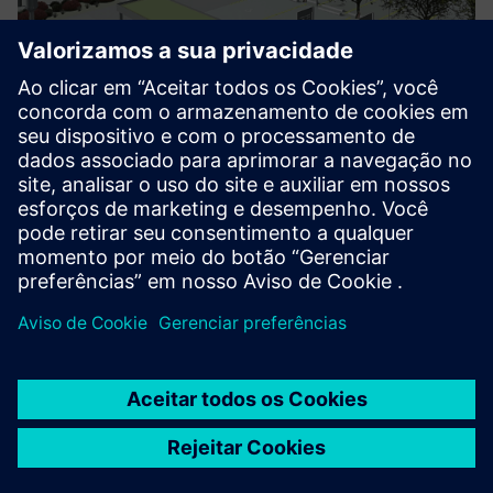
Electrical Engineering BIM
We as a pioneer in Building Information Modeling (BIM) use
it to plan and execute projects with high precision and
efficiency. By virtually building before construction begins,
we reduce conflicts, improve coordination, and enable...
Saiba mais