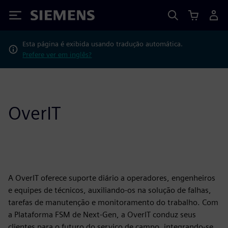
Siemens
Esta página é exibida usando tradução automática.
Prefere ver em inglês?
OverIT
A OverIT oferece suporte diário a operadores, engenheiros
e equipes de técnicos, auxiliando-os na solução de falhas,
tarefas de manutenção e monitoramento do trabalho. Com
a Plataforma FSM de Next-Gen, a OverIT conduz seus
clientes para o futuro do serviço de campo, integrando-se