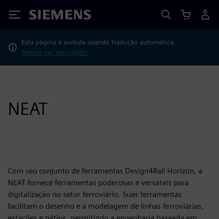
Siemens
Esta página é exibida usando tradução automática.
Prefere ver em inglês?
NEAT
Com seu conjunto de ferramentas Design4Rail Horizon, a
NEAT fornece ferramentas poderosas e versáteis para
digitalização no setor ferroviário. Suas ferramentas
facilitam o desenho e a modelagem de linhas ferroviárias,
estações e pátios, permitindo a engenharia baseada em