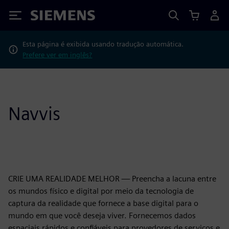
Siemens
Esta página é exibida usando tradução automática.
Prefere ver em inglês?
Navvis
CRIE UMA REALIDADE MELHOR — Preencha a lacuna entre
os mundos físico e digital por meio da tecnologia de
captura da realidade que fornece a base digital para o
mundo em que você deseja viver. Fornecemos dados
espaciais rápidos e confiáveis para provedores de serviços e