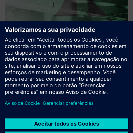
Your AI Copilot for CAM
programming
Our AI models turn your production history into scalable
automation. It runs fully on-premise, secure, and
integrates seamlessly into Siemens NX CAM.
Saiba mais