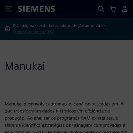
Siemens
Esta página é exibida usando tradução automática.
Prefere ver em inglês?
Manukai
Manukai desenvolve automação e análise baseadas em IA
que transformam dados históricos em eficiência de
produção. Ao analisar os programas CAM existentes, o
sistema identifica estratégias de usinagem comprovadas e
as adapta às novas geometrias diretamente no Siemens NX