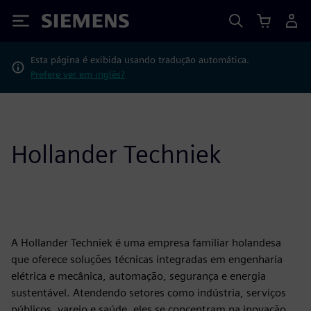
Siemens
Esta página é exibida usando tradução automática.
Prefere ver em inglês?
Hollander Techniek
A Hollander Techniek é uma empresa familiar holandesa
que oferece soluções técnicas integradas em engenharia
elétrica e mecânica, automação, segurança e energia
sustentável. Atendendo setores como indústria, serviços
públicos, varejo e saúde, eles se concentram na inovação,