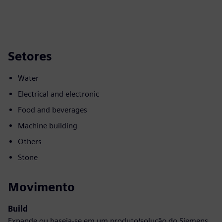
Setores
Water
Electrical and electronic
Food and beverages
Machine building
Others
Stone
Movimento
Build
Expande ou baseia-se em um produto/solução do Siemens