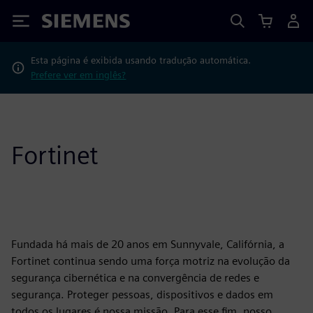
Siemens
Esta página é exibida usando tradução automática.
Prefere ver em inglês?
Fortinet
Fundada há mais de 20 anos em Sunnyvale, Califórnia, a
Fortinet continua sendo uma força motriz na evolução da
segurança cibernética e na convergência de redes e
segurança. Proteger pessoas, dispositivos e dados em
todos os lugares é nossa missão. Para esse fim, nosso