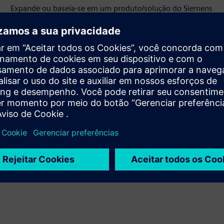
Expande ou baseia-se em um produto/solução do Siemens
Xcelerator ao criar um novo produto, ou cria uma nova
solução para o cliente via integração do produto Siemens
Xcelerator com produto próprio
Sell
Revenda ou faça venda conjunta de software e de
hardware habilitado digitalmente baseado no Siemens
Xcelerator
Service
Fornece um serviço para um produto/solução do Siemens
Xcelerator que ajuda o cliente a implementá-lo, integrá-
lo, operá-lo ou mantê-lo