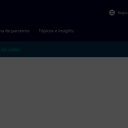
Regio
ma de parceiros
Tópicos e insights
r em inglês?