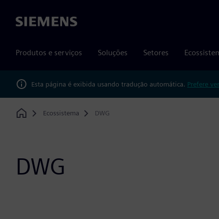
Siemens
Produtos e serviços
Soluções
Setores
Ecossiste
Esta página é exibida usando tradução automática.
Prefere ve
Ecossistema
DWG
Home
DWG