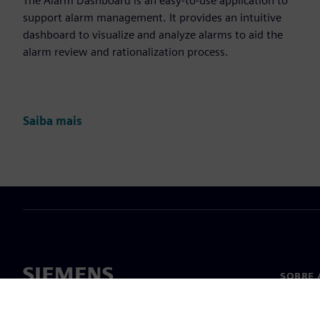
The Alarm Dashboard is an easy-to-use application to
support alarm management. It provides an intuitive
dashboard to visualize and analyze alarms to aid the
alarm review and rationalization process.
Saiba mais
SOBRE 
Sobre n