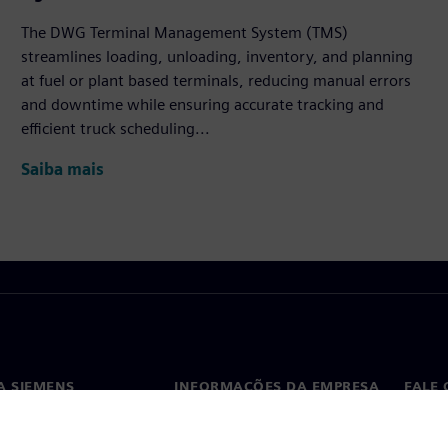
The DWG Terminal Management System (TMS)
streamlines loading, unloading, inventory, and planning
at fuel or plant based terminals, reducing manual errors
and downtime while ensuring accurate tracking and
efficient truck scheduling...
Saiba mais
A SIEMENS
INFORMAÇÕES DA EMPRESA
FALE
ós
Empresa
Conta