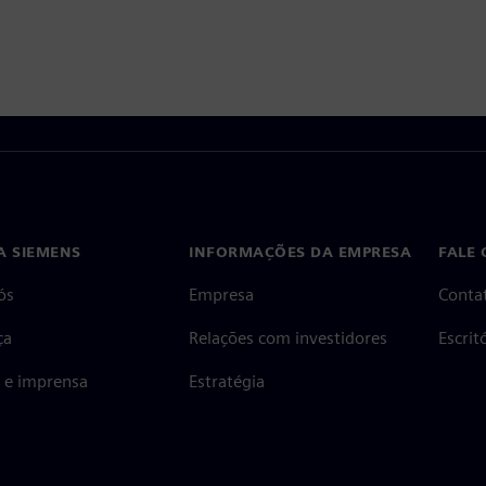
A SIEMENS
INFORMAÇÕES DA EMPRESA
FALE
ós
Empresa
Conta
ça
Relações com investidores
Escri
s e imprensa
Estratégia