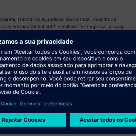
rantia, tributários e jurídicos, consultoria, consultoria
sas da Fortune Global 500® e milhares de empresas privadas.
radouros que ajudam a reforçar a confiança do público nos
formem e prosperem e abram o caminho em direção a uma
 sustentável. Com base em seus mais de 175 anos de história,