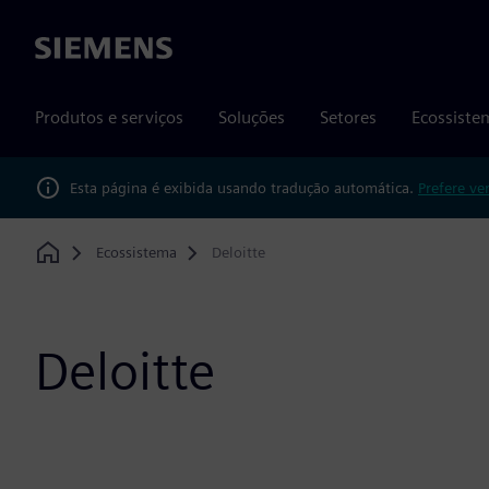
Siemens
Produtos e serviços
Soluções
Setores
Ecossiste
Esta página é exibida usando tradução automática.
Prefere ve
Ecossistema
Deloitte
Home
Deloitte