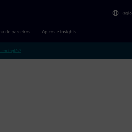
Regio
ma de parceiros
Tópicos e insights
r em inglês?