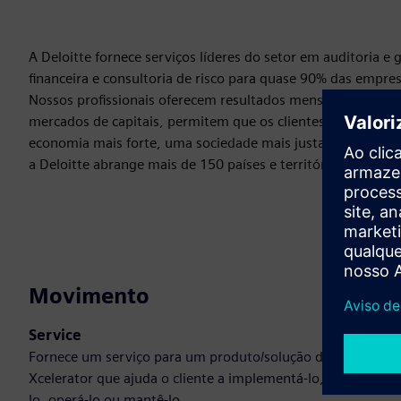
A Deloitte fornece serviços líderes do setor em auditoria e ga
financeira e consultoria de risco para quase 90% das empre
Nossos profissionais oferecem resultados mensuráveis e du
mercados de capitais, permitem que os clientes se trans
economia mais forte, uma sociedade mais justa e um mundo
a Deloitte abrange mais de 150 países e territórios.
Movimento
Service
Fornece um serviço para um produto/solução do Siemens
Xcelerator que ajuda o cliente a implementá-lo, integrá-
lo, operá-lo ou mantê-lo