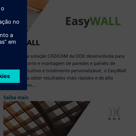
EasyWALL
EasyWall é a solução CAD/CAM da DDX desenvolvida para
o projeto, corte e montagem de paredes e painéis de
madeira. Intuitivo e totalmente personalizável, o EasyWall
ajuda você a obter resultados mais rápidos e de alta
qualidade em...
Saiba mais