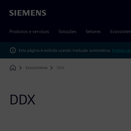
Siemens
Produtos e serviços
Soluções
Setores
Ecossiste
Esta página é exibida usando tradução automática.
Prefere ve
Ecossistema
DDX
Home
DDX