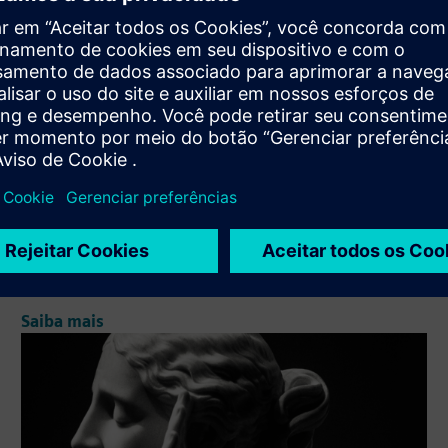
EasyWOOD NC
Você está procurando uma solução que ajude a gerenciar
seu fluxo de trabalho? O EasyWood NC é o nosso
software CAD/CAM baseado em toque para CNC para
marcenaria. Melhore a eficiência de suas instalações e a
precisão de cada operaç...
Saiba mais