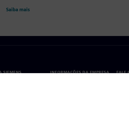
Saiba mais
A SIEMENS
INFORMAÇÕES DA EMPRESA
FALE
ós
Empresa
Conta
ça
Relações com investidores
Escri
s e imprensa
Estratégia