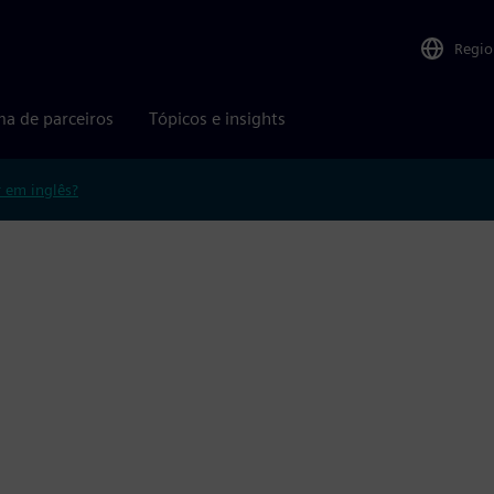
Regio
ma de parceiros
Tópicos e insights
r em inglês?