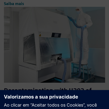
Saiba mais
Decontamination with H202 of
safety cabinets
Vaporized hydrogen peroxide forms the basis for a