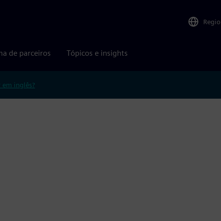
Regio
ma de parceiros
Tópicos e insights
r em inglês?