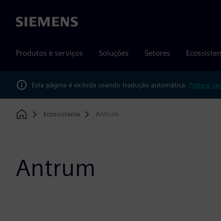
Siemens
Produtos e serviços
Soluções
Setores
Ecossiste
Esta página é exibida usando tradução automática.
Prefere ve
Ecossistema
Antrum
Home
Antrum