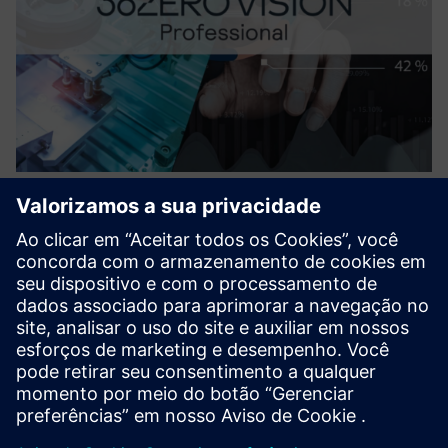
36ZERO Vision PROFESSIONAL
License
AI-powered, visual quality inspection software for
manufacturing. Hardware-agnostic, best-in-class accuracy
without pseudo-defects thanks to error classification. Set
up your AI model within hours.
Saiba mais