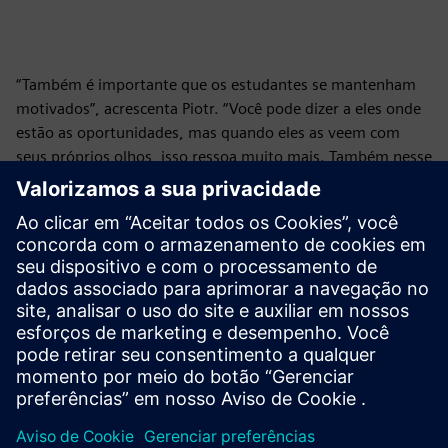
“Também é importante que os estudantes se mantenham
motivados”, acrescenta Piotr. “Você pode dizer a eles onde
estão as oportunidades, mas quando eles as veem com
seus próprios olhos, isso ressoa muito mais. Também nesse
aspecto, a oficina na Siemens foi um alvo. Vários
estudantes imediatamente perguntaram sobre estágios —
e a Siemens os oferece em uma ampla variedade de áreas.”
Enquanto isso, a Siemens e a TechNov estão explorando
opções para continuar essa primeira colaboração. Para
continuar — sem dúvida!