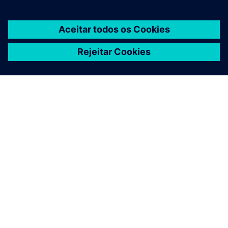
Quer colaborar conosco?
Quer começar uma colaboração com a Siemens ou está
procurando oportunidades interessantes de estágio
para seus alunos?
Deixe-nos saber