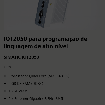
IOT2050 para programação de
linguagem de alto nível
SIMATIC IOT2050
com
Processador Quad Core (AM6548 HS)
2 GB DE RAM (DDR4)
16 GB eMMC
2 x Ethernet Gigabit (IE/PN), RJ45