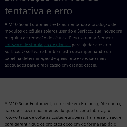
tentativa e erro
A M10 Solar Equipment está aumentando a produção de
módulos de células solares usando a Surface, sua inovadora
máquina de remoção de células. Eles usaram a Siemens
software de simulação de plantas
para ajudar a criar o
Surface. O software também está desempenhando um
papel na determinação de quais processos são mais
adequados para a fabricação em grande escala.
A M10 Solar Equipment, com sede em Freiburg, Alemanha,
não quer fazer nada menos do que trazer a fabricação
fotovoltaica de volta às costas europeias. Para essa visão, e
para garantir que os projetos decolem de forma rápida e