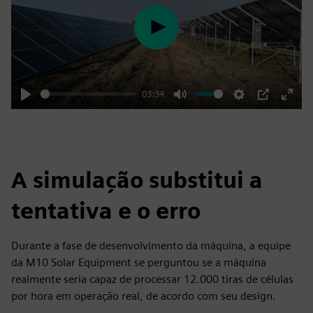
Play
03:34
Play
Mute
Settings
PIP
Enter
fulls
A simulação substitui a
tentativa e o erro
Durante a fase de desenvolvimento da máquina, a equipe
da M10 Solar Equipment se perguntou se a máquina
realmente seria capaz de processar 12.000 tiras de células
por hora em operação real, de acordo com seu design.