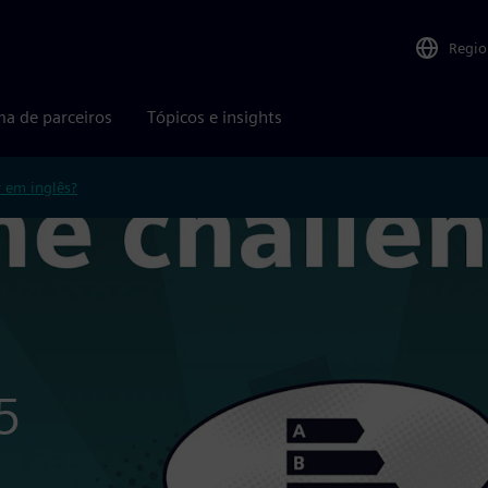
Regio
ma de parceiros
Tópicos e insights
r em inglês?
5