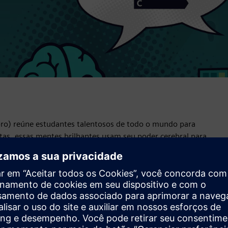
bro) reúne estudantes talentosos de todo o mundo para
as, essas mentes brilhantes usam seu poder cerebral para
ntes cubos de vidro na Suíça. Nosso #TeamSiemens estava
ndo soluções nas áreas de edifícios e IA. Este evento
ia e sustentabilidade.
ipantes obtêm acesso a conhecimentos e insights valiosos. O
 e da infraestrutura, resolvendo problemas do mundo real