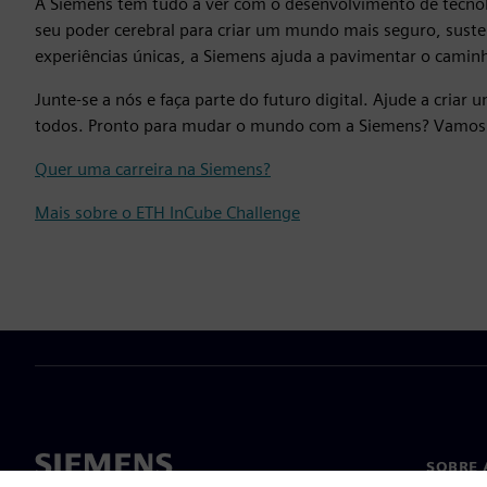
A Siemens tem tudo a ver com o desenvolvimento de tecno
seu poder cerebral para criar um mundo mais seguro, susten
experiências únicas, a Siemens ajuda a pavimentar o caminho
Junte-se a nós e faça parte do futuro digital. Ajude a cria
todos. Pronto para mudar o mundo com a Siemens? Vamos
Quer uma carreira na Siemens?
Mais sobre o ETH InCube Challenge
SOBRE 