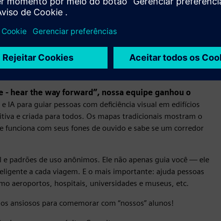
 linguagem (LLM) perfeitamente integrado a todos os
o.
jetos incríveis para um público entusiasmado. Mal podemos
r e seu compromisso com ideias impactantes.
 - hear the way forward”, nossa equipe ganhou o
e IA para guiar pessoas com deficiência visual em edifícios
itiva e criada para todos. Os mapas tradicionais mostram o
le funciona com seus fones de ouvido e sabe se um corredor
 e padrões de uso anônimos. Ele não apenas guia você — ele
nteligente a cada viagem. E o mais importante: ajuda pessoas
omo aeroportos, hospitais, universidades e museus, etc.
mos ansiosos para comemorar com “nossos” alunos!