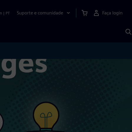
Suporte e comunidade
Faça login
n
|
PT
P
c
S
A