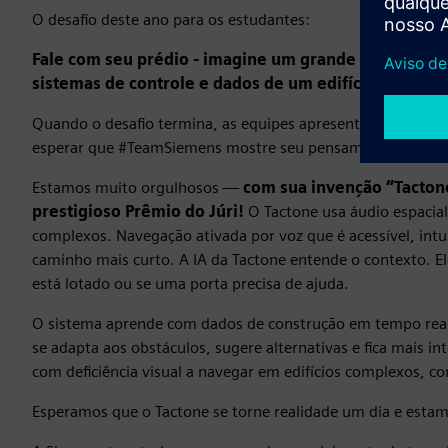
O desafio deste ano para os estudantes:
Fale com seu prédio - imagine um grande modelo de
sistemas de controle e dados de um edifício modern
Quando o desafio termina, as equipes apresentam seus pro
esperar que #TeamSiemens mostre seu pensamento inovado
Estamos muito orgulhosos —
com sua invenção “Tactone
prestigioso Prêmio do Júri!
O Tactone usa áudio espacial 
complexos. Navegação ativada por voz que é acessível, intu
caminho mais curto. A IA da Tactone entende o contexto. E
está lotado ou se uma porta precisa de ajuda.
O sistema aprende com dados de construção em tempo real
se adapta aos obstáculos, sugere alternativas e fica mais i
com deficiência visual a navegar em edifícios complexos, c
Esperamos que o Tactone se torne realidade um dia e esta