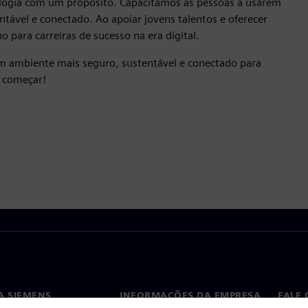
logia com um propósito. Capacitamos as pessoas a usarem
tável e conectado. Ao apoiar jovens talentos e oferecer
 para carreiras de sucesso na era digital.
r um ambiente mais seguro, sustentável e conectado para
 começar!
A SIEMENS
INFORMAÇÕES DA EMPRESA
FALE