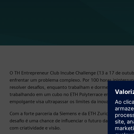
O TH Entrepreneur Club Incube Challenge (13 a 17 de outu
enfrentar um problema complexo. Por 100 horas ininterrupt
resolver desafios, enquanto trabalham e dormem em difere
trabalhando em um cubo no ETH Polyterrace em Zurique, cria
empolgante visa ultrapassar os limites da inovação, eficiênc
Com a forte parceria da Siemens e da ETH Zurich, os partic
desafio é uma chance de influenciar o futuro da tecnologia
com criatividade e visão.