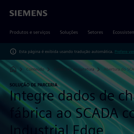
Siemens
Produtos e serviços
Soluções
Setores
Ecossiste
Esta página é exibida usando tradução automática.
Prefere ve
Conteúdo
Centro de Arquitetura
Abertura do SC
Home
SOLUÇÃO DE PARCERIA
Integre dados de c
fábrica ao SCADA 
Industrial Edge