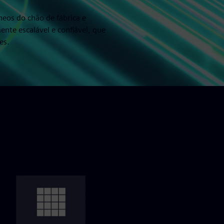
eos do chão de fábrica e
te escalável e confiável, que
es.