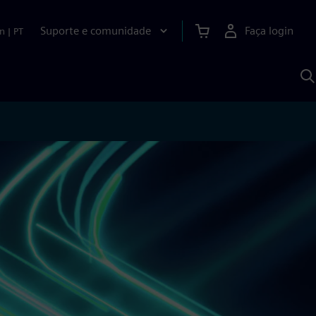
Suporte e comunidade
Faça login
n
|
PT
P
c
S
A