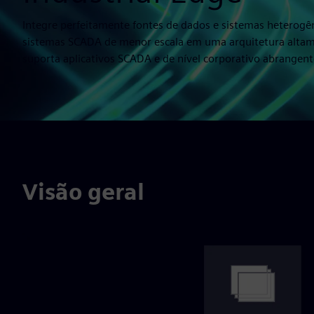
Integre perfeitamente fontes de dados e sistemas heterogên
sistemas SCADA de menor escala em uma arquitetura altamen
suporta aplicativos SCADA e de nível corporativo abrangent
Visão geral