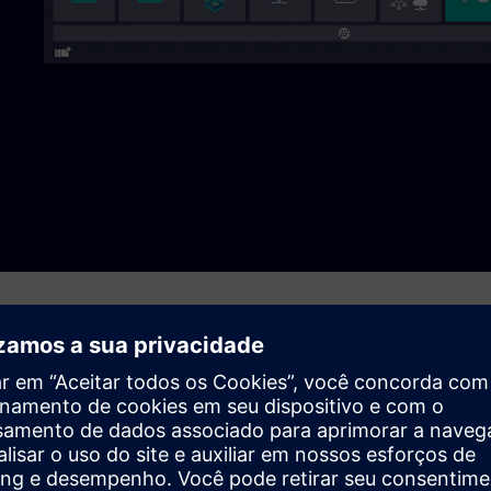
ition, WinCC Unified ou Wonderware como HMI e Integration
 HMI, tratamento de alarmes e visualização na web. Seu