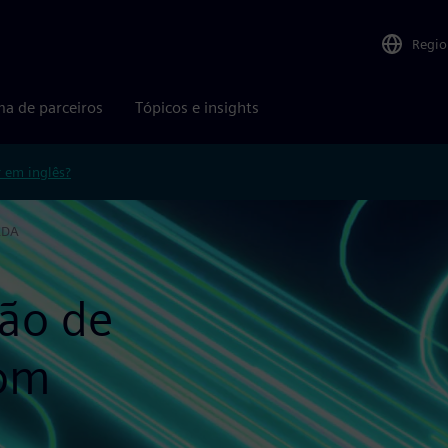
Regio
ma de parceiros
Tópicos e insights
r em inglês?
ADA
hão de
com