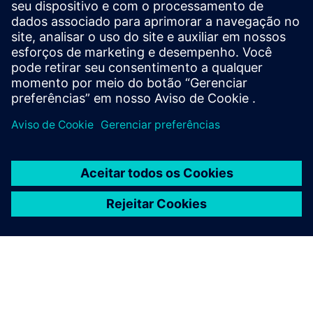
HiveMQ (Fábrica/Edge)
• Implementa o UNS local: hierarquia de tópicos,
retenção e aplicação do controle de acesso
• Fornece persistência local de MQTT, extensões e
assinaturas locais otimizadas para HMI/SCADA
• Permite uma conexão segura com o HiveMQ central