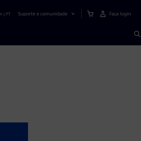
Suporte e comunidade
Faça login
n
|
PT
P
c
S
A