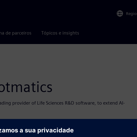
Regio
ma de parceiros
Tópicos e insights
n
otmatics
ding provider of Life Sciences R&D software, to extend AI-