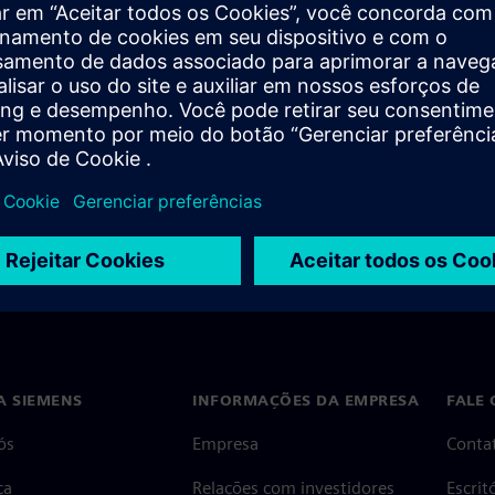
A SIEMENS
INFORMAÇÕES DA EMPRESA
FALE
ós
Empresa
Conta
ça
Relações com investidores
Escri