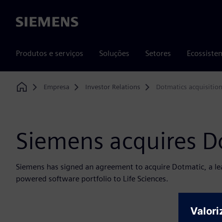
Siemens
Produtos e serviços
Soluções
Setores
Ecossiste
Empresa
Investor Relations
Dotmatics acquisitio
Home
Siemens acquires D
Siemens has signed an agreement to acquire Dotmatic, a lea
powered software portfolio to Life Sciences.