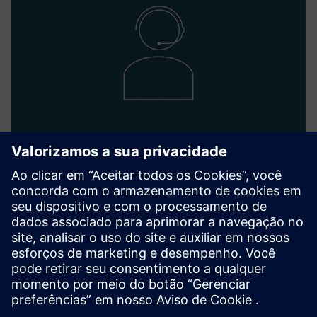
Nodal Officer
Ketan Thaker
corporate-secretariat.in@siemens.com